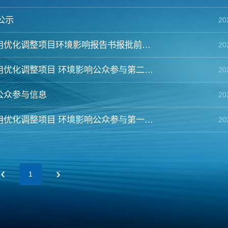
公示
20
优化调整项目环境影响报告书报批前公示
20
化调整项目 环境影响公众参与第二次公示
20
公众参与信息
20
化调整项目 环境影响公众参与第一次公示
20
1