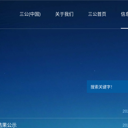
三公(中国)
关于我们
三公首页
信
20
结果公示
20